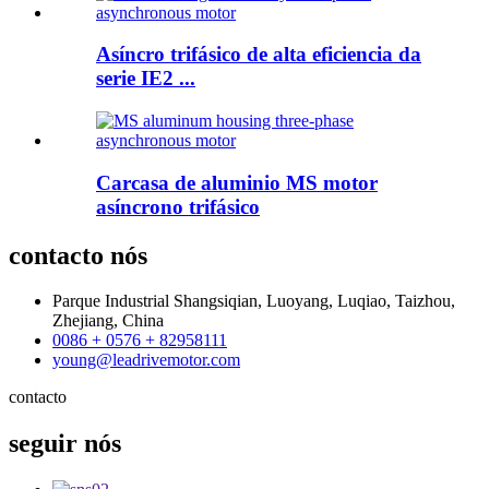
Asíncro trifásico de alta eficiencia da
serie IE2 ...
Carcasa de aluminio MS motor
asíncrono trifásico
contacto
nós
Parque Industrial Shangsiqian, Luoyang, Luqiao, Taizhou,
Zhejiang, China
0086 + 0576 + 82958111
young@leadrivemotor.com
contacto
seguir
nós