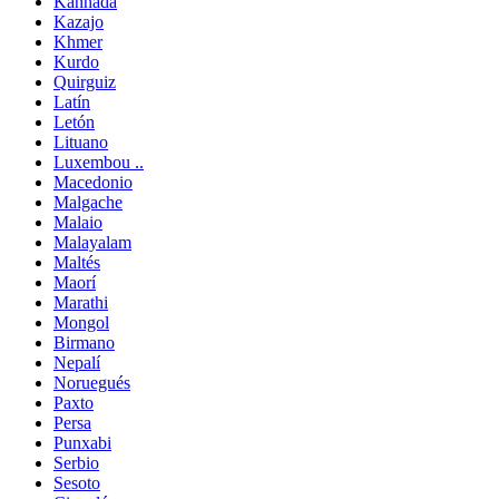
Kannada
Kazajo
Khmer
Kurdo
Quirguiz
Latín
Letón
Lituano
Luxembou ..
Macedonio
Malgache
Malaio
Malayalam
Maltés
Maorí
Marathi
Mongol
Birmano
Nepalí
Noruegués
Paxto
Persa
Punxabi
Serbio
Sesoto