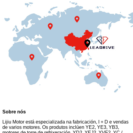
Sobre nós
Lijiu Motor está especializada na fabricación, I + D e vendas
de varios motores. Os produtos inclúen YE2, YE3, YB3,
motores de torre de refrixeración, YD2, YEJ2, YVF2, YC /