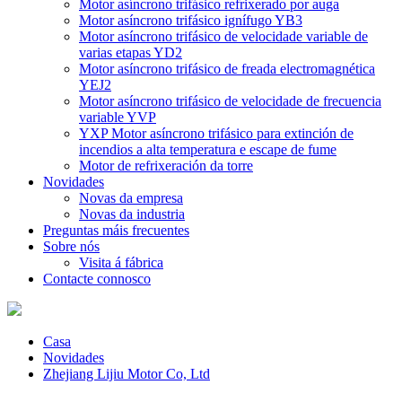
Motor asíncrono trifásico refrixerado por auga
Motor asíncrono trifásico ignífugo YB3
Motor asíncrono trifásico de velocidade variable de
varias etapas YD2
Motor asíncrono trifásico de freada electromagnética
YEJ2
Motor asíncrono trifásico de velocidade de frecuencia
variable YVP
YXP Motor asíncrono trifásico para extinción de
incendios a alta temperatura e escape de fume
Motor de refrixeración da torre
Novidades
Novas da empresa
Novas da industria
Preguntas máis frecuentes
Sobre nós
Visita á fábrica
Contacte connosco
Casa
Novidades
Zhejiang Lijiu Motor Co, Ltd