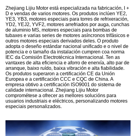
Zhejiang Lijiu Motor está especializada na fabricación, I +
D e vendas de varios motores. Os produtos inclúen YE2,
YE3, YB3, motores especiais para torres de refrixeración,
YD2, YEJ2, YVF2, motores arrefriados por auga, cunchas
de aluminio MS, motores especiais para bombas de
tubaxes e varias series de motores asíncronos trifásicos e
outros motores especiais derivados deles. O produto
adopta o deseño estándar nacional unificado e o nivel de
potencia e o tamaño da instalación cumpren coa norma
IEC da Comisión Electrotécnica Internacional. Ten as
vantaxes de alta eficiencia e aforro de enerxía, alto par de
arranque, baixo ruído, baixa vibración e alta fiabilidade.
Os produtos superaron a certificación CE da Unión
Europea e a certificación CCC e CQC de China. A
empresa obtivo a certificación ISO9001 do sistema de
calidade internacional. Zhejiang Lijiu Motor
comprométese a ofrecer as mellores solucións para
usuarios industriais e eléctricos, personalizando motores
especiais personalizados.