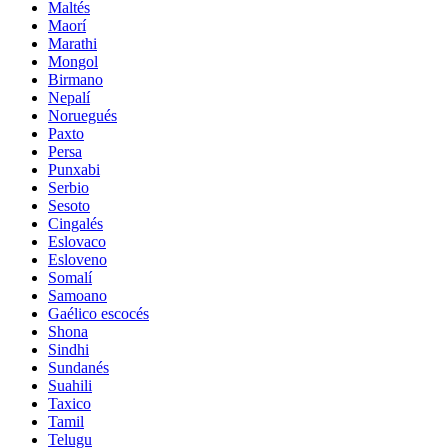
Maltés
Maorí
Marathi
Mongol
Birmano
Nepalí
Noruegués
Paxto
Persa
Punxabi
Serbio
Sesoto
Cingalés
Eslovaco
Esloveno
Somalí
Samoano
Gaélico escocés
Shona
Sindhi
Sundanés
Suahili
Taxico
Tamil
Telugu