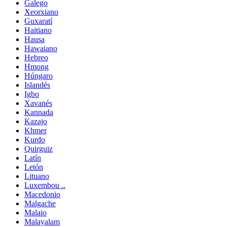
Galego
Xeorxiano
Guxaratí
Haitiano
Hausa
Hawaiano
Hebreo
Hmong
Húngaro
Islandés
Igbo
Xavanés
Kannada
Kazajo
Khmer
Kurdo
Quirguiz
Latín
Letón
Lituano
Luxembou ..
Macedonio
Malgache
Malaio
Malayalam