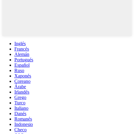
Inglés
Francés
Alemán
Portugués
Español
Ruso
Xaponés
Coreano
Árabe
Irlandés
Grego
Turco
Italiano
Danés
Romanés
Indonesio
Checo